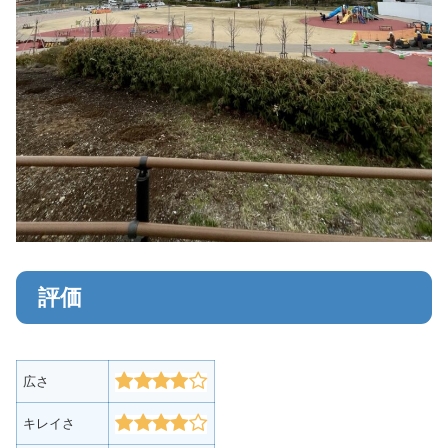
評価
広さ
キレイさ