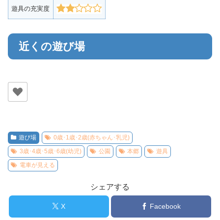
遊具の充実度
近くの遊び場
遊び場
0歳･1歳･2歳(赤ちゃん･乳児)
3歳･4歳･5歳･6歳(幼児)
公園
本郷
遊具
電車が見える
シェアする
X
Facebook