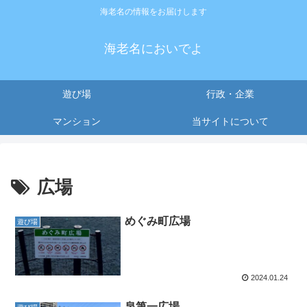
海老名の情報をお届けします
海老名においでよ
遊び場
行政・企業
マンション
当サイトについて
広場
めぐみ町広場
遊び場
2024.01.24
泉第一広場