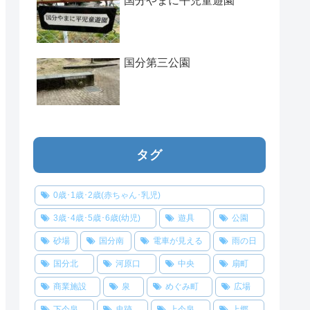
国分やまに平児童遊園
国分第三公園
タグ
0歳･1歳･2歳(赤ちゃん･乳児)
3歳･4歳･5歳･6歳(幼児)
遊具
公園
砂場
国分南
電車が見える
雨の日
国分北
河原口
中央
扇町
商業施設
泉
めぐみ町
広場
下今泉
史跡
上今泉
上郷