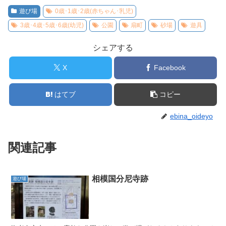
遊び場
0歳･1歳･2歳(赤ちゃん･乳児)
3歳･4歳･5歳･6歳(幼児)
公園
扇町
砂場
遊具
シェアする
X
Facebook
はてブ
コピー
ebina_oideyo
関連記事
相模国分尼寺跡
遊び場