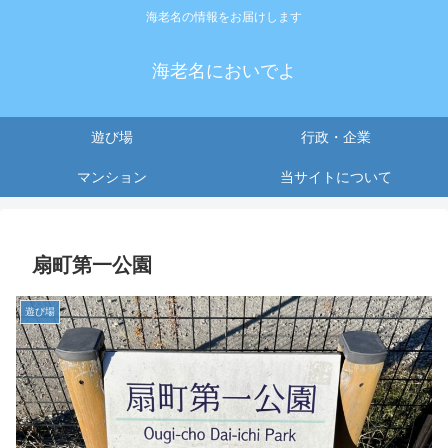
海老名の情報をお届けします
海老名においでよ
遊び場
行政・企業
マンション
当サイトについて
扇町第一公園
遊び場