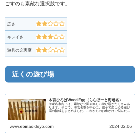
ごすのも素敵な選択肢です。
広さ
キレイさ
遊具の充実度
近くの遊び場
木育ひろばWood Egg（ららぽーと海老名）
海老名市内には、素敵な公園や楽しい遊び場がたくさんあ
ります。そこで、海老名市を中心に、親子で楽しめる遊び
場の情報をまとめました。これからのお出かけで悩んだ際
の助けになることを目指しています。 親子で素敵な時間を
過ごすための参考となるよう、こ...
www.ebinaoideyo.com
2024.02.06