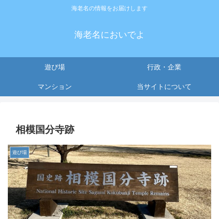
海老名の情報をお届けします
海老名においでよ
遊び場
行政・企業
マンション
当サイトについて
相模国分寺跡
遊び場