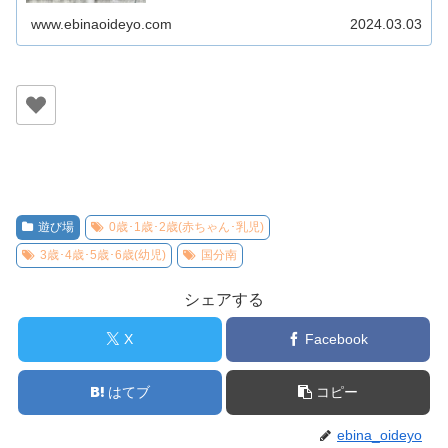
www.ebinaoideyo.com
2024.03.03
遊び場
0歳･1歳･2歳(赤ちゃん･乳児)
3歳･4歳･5歳･6歳(幼児)
国分南
シェアする
X
Facebook
はてブ
コピー
ebina_oideyo