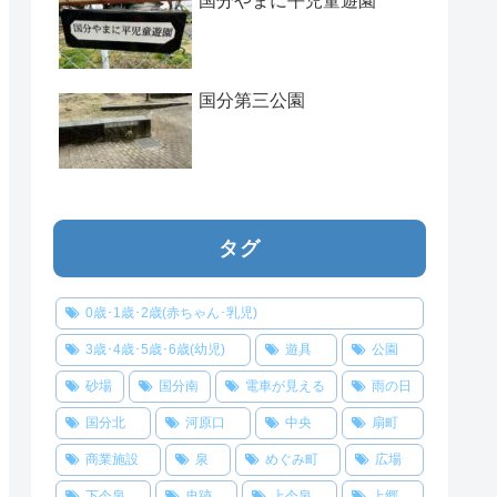
国分やまに平児童遊園
国分第三公園
タグ
0歳･1歳･2歳(赤ちゃん･乳児)
3歳･4歳･5歳･6歳(幼児)
遊具
公園
砂場
国分南
電車が見える
雨の日
国分北
河原口
中央
扇町
商業施設
泉
めぐみ町
広場
下今泉
史跡
上今泉
上郷