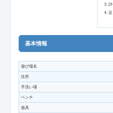
評
近
基本情報
遊び場名
住所
手洗い場
ベンチ
遊具