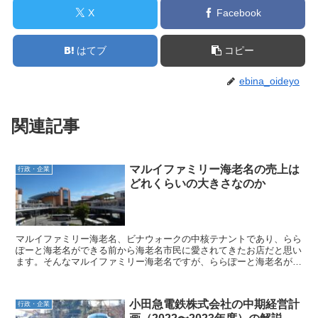
X
Facebook
はてブ
コピー
ebina_oideyo
関連記事
マルイファミリー海老名の売上は
行政・企業
どれくらいの大きさなのか
マルイファミリー海老名、ビナウォークの中核テナントであり、らら
ぽーと海老名ができる前から海老名市民に愛されてきたお店だと思い
ます。そんなマルイファミリー海老名ですが、ららぽーと海老名がで
きたりという海老名の環境の変化や、マルイ自体がフィンテ...
小田急電鉄株式会社の中期経営計
行政・企業