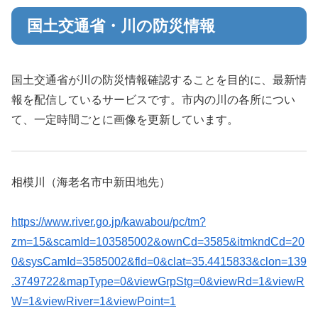
国土交通省・川の防災情報
国土交通省が川の防災情報確認することを目的に、最新情
報を配信しているサービスです。市内の川の各所につい
て、一定時間ごとに画像を更新しています。
相模川（海老名市中新田地先）
https://www.river.go.jp/kawabou/pc/tm?
zm=15&scamId=103585002&ownCd=3585&itmkndCd=20
0&sysCamId=3585002&fld=0&clat=35.4415833&clon=139
.3749722&mapType=0&viewGrpStg=0&viewRd=1&viewR
W=1&viewRiver=1&viewPoint=1