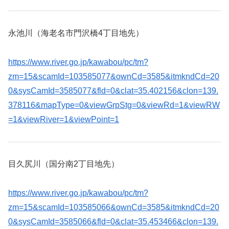
永池川（海老名市門沢橋4丁目地先）
https://www.river.go.jp/kawabou/pc/tm?
zm=15&scamId=103585077&ownCd=3585&itmkndCd=20
0&sysCamId=3585077&fld=0&clat=35.402156&clon=139.
378116&mapType=0&viewGrpStg=0&viewRd=1&viewRW
=1&viewRiver=1&viewPoint=1
目久尻川（国分南2丁目地先）
https://www.river.go.jp/kawabou/pc/tm?
zm=15&scamId=103585066&ownCd=3585&itmkndCd=20
0&sysCamId=3585066&fld=0&clat=35.453466&clon=139.