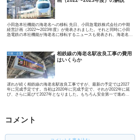
画（2022〜2023年度）の解説
小田急本社機能の海老名への移転 先日、小田急電鉄株式会社の中期
経営計画（2022〜2023年度）が発表されました。それと同時に小田
急電鉄の本社機能が海老名に移転するニュースも発表され、海老名市
民としてはこれから小田急がさらに海老名への投資を...
相鉄線の海老名駅改良工事の費用
行政・企業
はいくらか
遅れが続く相鉄線の海老名駅改良工事ですが、最新の予定では2027
年に完成予定です。当初は2020年に完成予定で、それが2022年に延
び、さらに延びて2027年となりました。もちろん安全第一で進める
ことが大事なので、スケジュールは間に合うがリ...
コメント