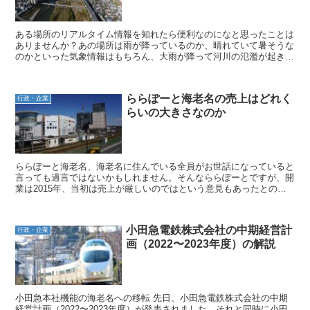
ある場所のリアルタイム情報を知れたら便利なのになと思ったことは
ありませんか？あの場所は雨が降っているのか、晴れていて暑そうな
のかといった気象情報はもちろん、大雨が降って河川の氾濫が起きそ
うかどうかという災害情報まで、その場にいなくても確認で...
ららぽーと海老名の売上はどれく
行政・企業
らいの大きさなのか
ららぽーと海老名、海老名に住んでいる全員がお世話になっていると
言っても過言ではないかもしれません。そんなららぽーとですが、開
業は2015年、当初は売上が厳しいのではという意見もあったとのこ
とですが、その予想を裏切り、売上は堅調に推移していま...
小田急電鉄株式会社の中期経営計
行政・企業
画（2022〜2023年度）の解説
小田急本社機能の海老名への移転 先日、小田急電鉄株式会社の中期
経営計画（2022〜2023年度）が発表されました。それと同時に小田